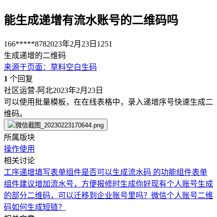
能生成递增有流水账号的二维码吗
166*****878
2023年2月23日
1251
生成递增的二维码
来源于
页面
：
草料空白生码
1
个回复
社区运营-阿北
2023年2月23日
可以使用批量模板，在在线表格中，录入递增序号快速生成二
维码。
所属版块
操作使用
相关讨论
工序递增填写
表单组件是否可以生成流水码 的功能组件
表单
组件建议增加流水号，方便报修时生成
你好现有个人账号生成
的部分二维码，可以迁移到企业账号里吗？
微信个人账号二维
码如何生成短链？