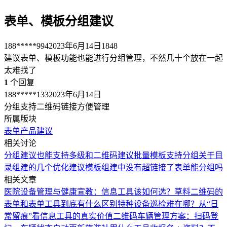
表单、模板分组建议
188*****994
2023年6月14日
1848
建议表单、模板功能也能进行分组管理，不然几十个放在一起
太难找了
1
个回复
188*****133
2023年6月14日
分组支持二维码链接方便管理
所属版块
表单
产品建议
相关讨论
分组建议也能支持多级和二维码
建议批量模板支持分组
关于目
录组建的几个优化建议
模板组建中没有超链接了
表单能分组吗
相关文章
医院设备管理与健康宣教：信息工具该如何选？
草料二维码的
表单和表单工具到底有什么区别
特种设备巡检难在哪？从“日
常留痕”看信息工具的真实价值
二维码车辆管理方案：扫码登