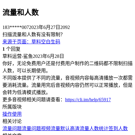
流量和人数
183*****007
2023年6月27日
2092
扫描流量和人数有没有限制？
来源于
页面
：
草料空白生码
1
个回复
草料运营-鲨鱼
2023年6月28日
你好，无论免费用户还是付费用户制作的二维码都不限制扫描
人数，可以长期使用。
不同版本提供了不同的流量，音视频内容每高清播放一次都需
要消耗流量。流量用完后音视频内容仍然可以正常播放，但是
会转为低清模式播放。
更多音视频相关问题请查看：
https://cli.im/help/65917
所属版块
操作使用
相关讨论
流量问题
流量问题
视频流量默认高清流量
人数统计
签到人数