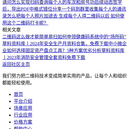
请问怎么实现扫码查询每个人的车次和房号功
后续动态签字
后，导出PDF中格式错位
分享一个码到群里收集每个人的通讯
录
怎么把每个人照片加进去
生成每个人得二维码以后 如何使
用这个二维码打卡呢？
相关文章
二维码这么做才能简单易扫
如何申领健康码系统中的“场所码”
草料资料库丨2024年安全生产月资料合集，免费下载
中小微企
业如何选择固定资产盘点工具？5种方案优劣分析
草料资料库
丨2023年消防安全管理全套资料免费下载
返回社区主页
我们努力把二维码技术变成简单实用的产品，让每个人和组织
都能轻松使用。
首页
平台介绍
场景应用
行业应用
价格方案
帮助中心