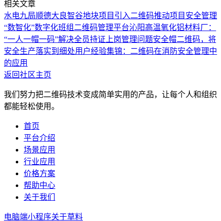
相关文章
水电九局顺德大良智谷地块项目引入二维码推动项目安全管理
“数智化”
数字化班组二维码管理平台
沁阳高温氧化铝材料厂：
“一人一帽一码”解决全员持证上岗管理问题
安全帽二维码，将
安全生产落实到细处
用户经验集锦：二维码在消防安全管理中
的应用
返回社区主页
我们努力把二维码技术变成简单实用的产品，让每个人和组织
都能轻松使用。
首页
平台介绍
场景应用
行业应用
价格方案
帮助中心
关于我们
电脑端
小程序
关于草料