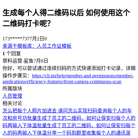
生成每个人得二维码以后 如何使用这个
二维码打卡呢？
173*****737
7月2日
0
来源于
模板库
：
人员工作证模板
1
个回复
草料运营-鲨鱼
7月6日
你好，可以尝试通过连续扫码的方式快速添加打卡记录，详细
操作步骤见：
https://cli.im/help/member-and-permissions/member-
applications/efficiency-features/front-camera-continuous-scan
所属版块
人员管理
相关讨论
怎么把每个人照片加进去
请问怎么实现扫码查询每个人的车
次和房号功
批量生成了员工的二维码，如何让保安扫每个人的
码再输入下体温
批量生成了员工的二维码，如何让保安扫每个
人的码再输入下体温
分享一个码到群里收集每个人的通讯录