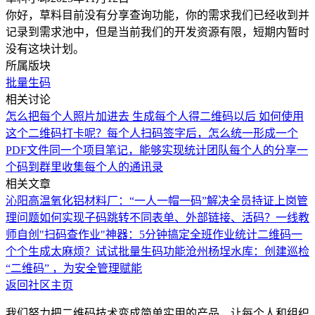
你好，草料目前没有分享查询功能，你的需求我们已经收到并
记录到需求池中，但是当前我们的开发资源有限，短期内暂时
没有这块计划。
所属版块
批量生码
相关讨论
怎么把每个人照片加进去
生成每个人得二维码以后 如何使用
这个二维码打卡呢？
每个人扫码签字后，怎么统一形成一个
PDF文件
同一个项目笔记，能够实现统计团队每个人的
分享一
个码到群里收集每个人的通讯录
相关文章
沁阳高温氧化铝材料厂：“一人一帽一码”解决全员持证上岗管
理问题
如何实现子码跳转不同表单、外部链接、活码？
一线教
师自创"扫码查作业"神器：5分钟搞定全班作业统计
二维码一
个个生成太麻烦？试试批量生码功能
沧州杨埕水库：创建巡检
“二维码” ，为安全管理赋能
返回社区主页
我们努力把二维码技术变成简单实用的产品，让每个人和组织