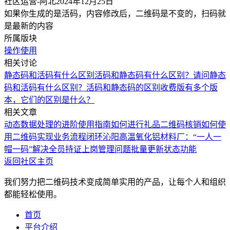
社区运营-阿北
2024年12月25日
如果你生成的是活码，内容修改后，二维码是不变的，扫码就
是最新的内容
所属版块
操作使用
相关讨论
静态码和活码有什么区别
活码和静态码有什么区别？
请问静态
码和活码有什么区别？
活码和静态码的区别
收费版有多个版
本，它们的区别是什么？
相关文章
动态数据处理的进阶使用指南
如何进行礼品二维码核销
如何使
用二维码实现业务流程闭环
沁阳高温氧化铝材料厂：“一人一
帽一码”解决全员持证上岗管理问题
批量更新状态功能
返回社区主页
我们努力把二维码技术变成简单实用的产品，让每个人和组织
都能轻松使用。
首页
平台介绍