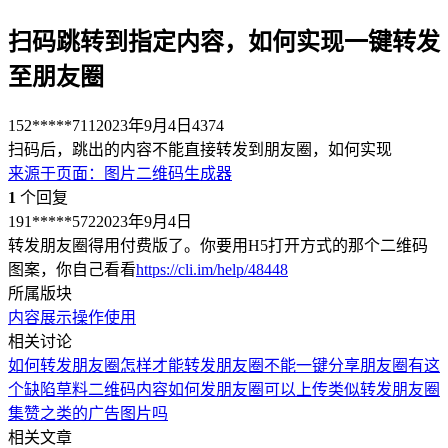
扫码跳转到指定内容，如何实现一键转发
至朋友圈
152*****711
2023年9月4日
4374
扫码后，跳出的内容不能直接转发到朋友圈，如何实现
来源于
页面
：
图片二维码生成器
1
个回复
191*****572
2023年9月4日
转发朋友圈得用付费版了。你要用H5打开方式的那个二维码
图案，你自己看看
https://cli.im/help/48448
所属版块
内容展示
操作使用
相关讨论
如何转发朋友圈
怎样才能转发朋友圈
不能一键分享朋友圈有这
个缺陷
草料二维码内容如何发朋友圈
可以上传类似转发朋友圈
集赞之类的广告图片吗
相关文章