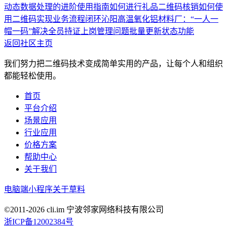
动态数据处理的进阶使用指南
如何进行礼品二维码核销
如何使
用二维码实现业务流程闭环
沁阳高温氧化铝材料厂：“一人一
帽一码”解决全员持证上岗管理问题
批量更新状态功能
返回社区主页
我们努力把二维码技术变成简单实用的产品，让每个人和组织
都能轻松使用。
首页
平台介绍
场景应用
行业应用
价格方案
帮助中心
关于我们
电脑端
小程序
关于草料
©2011-
2026
cli.im 宁波邻家网络科技有限公司
浙ICP备12002384号