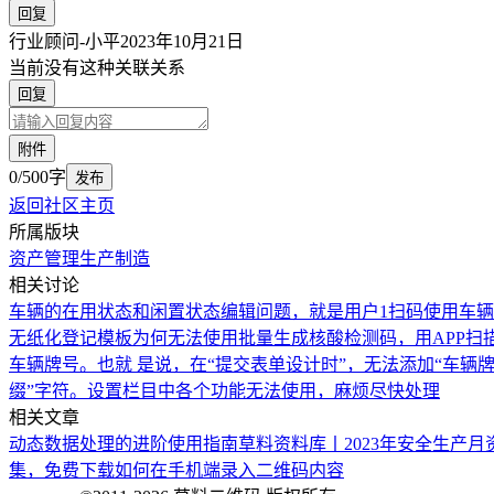
回复
行业顾问-小平
2023年10月21日
当前没有这种关联关系
回复
附件
0/500字
发布
返回社区主页
所属版块
资产管理
生产制造
相关讨论
车辆的在用状态和闲置状态编辑问题，就是用户1扫码使用车辆
无纸化登记模板为何无法使用
批量生成核酸检测码，用APP
车辆牌号。也就 是说，在“提交表单设计时”，无法添加“车
缀”字符。
设置栏目中各个功能无法使用，麻烦尽快处理
相关文章
动态数据处理的进阶使用指南
草料资料库丨2023年安全生产
集，免费下载
如何在手机端录入二维码内容