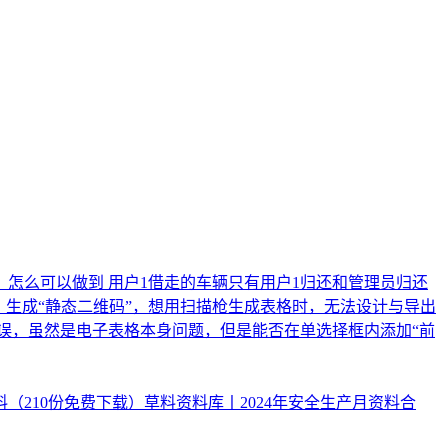
怎么可以做到 用户1借走的车辆只有用户1归还和管理员归还
，生成“静态二维码”，想用扫描枪生成表格时，无法设计与导出
错误，虽然是电子表格本身问题，但是能否在单选择框内添加“前
料（210份免费下载）
草料资料库丨2024年安全生产月资料合