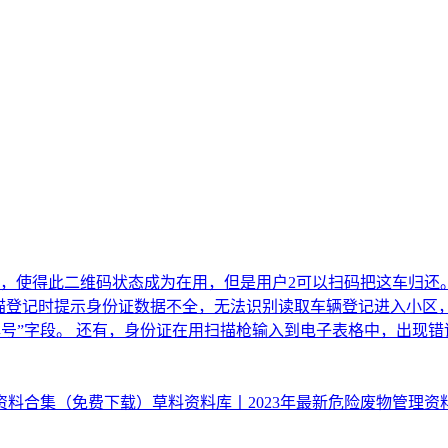
，使得此二维码状态成为在用，但是用户2可以扫码把这车归还。
扫描登记时提示身份证数据不全，无法识别读取
车辆登记进入小区
辆牌号”字段。 还有，身份证在用扫描枪输入到电子表格中，出现
月资料合集（免费下载）
草料资料库丨2023年最新危险废物管理资