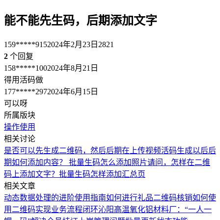
能不能先生码，后期添加文字
159*****915
2024年2月23日
2821
2
个回复
158*****100
2024年8月21日
得用活码做
177*****297
2024年6月15日
可以呀
所属版块
操作使用
相关讨论
是否可以先生成二维码，然后后期在上传视频
活码生成以后后
期如何添加内容？
批量生码怎么添加照片
请问，怎样在二维
码上添加文字？
批量生码怎样添加汇总页
相关文章
动态数据处理的进阶使用指南
如何进行礼品二维码核销
如何使
用二维码实现业务流程闭环
沁阳高温氧化铝材料厂：“一人一