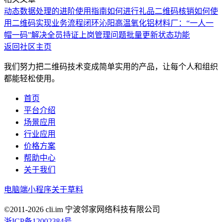
动态数据处理的进阶使用指南
如何进行礼品二维码核销
如何使
用二维码实现业务流程闭环
沁阳高温氧化铝材料厂：“一人一
帽一码”解决全员持证上岗管理问题
批量更新状态功能
返回社区主页
我们努力把二维码技术变成简单实用的产品，让每个人和组织
都能轻松使用。
首页
平台介绍
场景应用
行业应用
价格方案
帮助中心
关于我们
电脑端
小程序
关于草料
©2011-
2026
cli.im 宁波邻家网络科技有限公司
浙ICP备12002384号