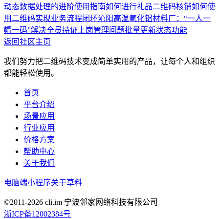
动态数据处理的进阶使用指南
如何进行礼品二维码核销
如何使
用二维码实现业务流程闭环
沁阳高温氧化铝材料厂：“一人一
帽一码”解决全员持证上岗管理问题
批量更新状态功能
返回社区主页
我们努力把二维码技术变成简单实用的产品，让每个人和组织
都能轻松使用。
首页
平台介绍
场景应用
行业应用
价格方案
帮助中心
关于我们
电脑端
小程序
关于草料
©2011-
2026
cli.im 宁波邻家网络科技有限公司
浙ICP备12002384号