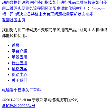
动态数据处理的进阶使用指南
如何进行礼品二维码核销
如何使
用二维码实现业务流程闭环
沁阳高温氧化铝材料厂：“一人一
帽一码”解决全员持证上岗管理问题
批量更新状态功能
返回社区主页
我们努力把二维码技术变成简单实用的产品，让每个人和组织
都能轻松使用。
首页
平台介绍
场景应用
行业应用
价格方案
帮助中心
关于我们
电脑端
小程序
关于草料
©2011-
2026
cli.im 宁波邻家网络科技有限公司
浙ICP备12002384号