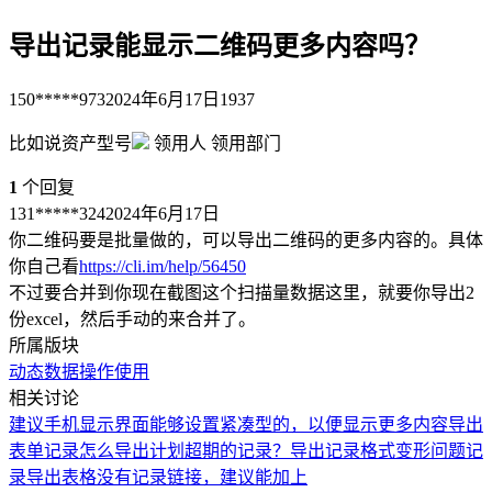
导出记录能显示二维码更多内容吗？
150*****973
2024年6月17日
1937
比如说资产型号
领用人 领用部门
1
个回复
131*****324
2024年6月17日
你二维码要是批量做的，可以导出二维码的更多内容的。具体
你自己看
https://cli.im/help/56450
不过要合并到你现在截图这个扫描量数据这里，就要你导出2
份excel，然后手动的来合并了。
所属版块
动态数据
操作使用
相关讨论
建议手机显示界面能够设置紧凑型的，以便显示更多内容
导出
表单记录
怎么导出计划超期的记录？
导出记录格式变形问题
记
录导出表格没有记录链接，建议能加上