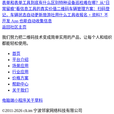
表单和表单工具到底有什么区别
特种设备巡检难在哪？从“日
常留痕”看信息工具的真实价值
二维码车辆管理方案：扫码登
记，车辆状态自动更新
旅游社用什么工具收报名 + 资料？不
开发 App 也能自动收集信息
返回社区主页
我们努力把二维码技术变成简单实用的产品，让每个人和组织
都能轻松使用。
首页
平台介绍
场景应用
行业应用
价格方案
帮助中心
关于我们
电脑端
小程序
关于草料
©2011-
2026
cli.im 宁波邻家网络科技有限公司