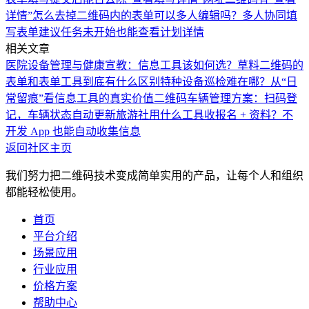
详情”怎么去掉
二维码内的表单可以多人编辑吗？
多人协同填
写表单
建议任务未开始也能查看计划详情
相关文章
医院设备管理与健康宣教：信息工具该如何选？
草料二维码的
表单和表单工具到底有什么区别
特种设备巡检难在哪？从“日
常留痕”看信息工具的真实价值
二维码车辆管理方案：扫码登
记，车辆状态自动更新
旅游社用什么工具收报名 + 资料？不
开发 App 也能自动收集信息
返回社区主页
我们努力把二维码技术变成简单实用的产品，让每个人和组织
都能轻松使用。
首页
平台介绍
场景应用
行业应用
价格方案
帮助中心