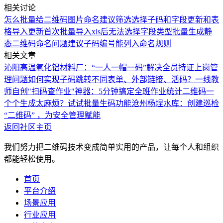
相关讨论
怎么批量给二维码图片命名
建议筛选选择子码和字段更新和表
格导入更新
首次批量导入xls后无法选择字段类型
批量生成静
态二维码命名问题
建议子码编号能列入命名规则
相关文章
沁阳高温氧化铝材料厂：“一人一帽一码”解决全员持证上岗管
理问题
如何实现子码跳转不同表单、外部链接、活码？
一线教
师自创"扫码查作业"神器：5分钟搞定全班作业统计
二维码一
个个生成太麻烦？试试批量生码功能
沧州杨埕水库：创建巡检
“二维码” ，为安全管理赋能
返回社区主页
我们努力把二维码技术变成简单实用的产品，让每个人和组织
都能轻松使用。
首页
平台介绍
场景应用
行业应用