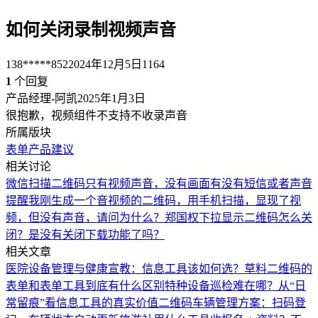
如何关闭录制视频声音
138*****852
2024年12月5日
1164
1
个回复
产品经理-阿凯
2025年1月3日
很抱歉，视频组件不支持不收录声音
所属版块
表单
产品建议
相关讨论
微信扫描二维码只有视频声音，没有画面
有没有短信或者声音
提醒
我刚生成一个音视频的二维码，用手机扫描，显现了视
频，但没有声音，请问为什么？郑国权
下拉显示二维码怎么关
闭？
是没有关闭下载功能了吗？
相关文章
医院设备管理与健康宣教：信息工具该如何选？
草料二维码的
表单和表单工具到底有什么区别
特种设备巡检难在哪？从“日
常留痕”看信息工具的真实价值
二维码车辆管理方案：扫码登