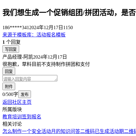
我们想生成一个促销组团/拼团活动，是
186*****341
2024年12月17日
1150
来源于
模板库
：
活动报名模板
1
个回复
写回复
产品经理-阿凯
2024年12月17日
很抱歉，草料目前不支持制作拼团和支付
回复
附件
0/500字
发布
返回社区主页
所属版块
教育培训
签到报名
相关讨论
怎么制作一个安全活动月的知识问答二维码
已生成活动期二维