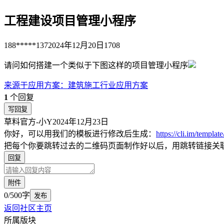
工程建设项目管理小程序
188*****137
2024年12月20日
1708
请问如何搭建一个类似于下图这样的项目管理小程序
来源于
应用方案
：
建筑施工行业应用方案
1
个回复
写回复
草料官方-小Y
2024年12月23日
你好，可以用我们的模板进行修改后生成：
https://cli.im/templa
把每个你要跳转过去的二维码页面制作好以后，用跳转链接关
回复
附件
0/500字
发布
返回社区主页
所属版块