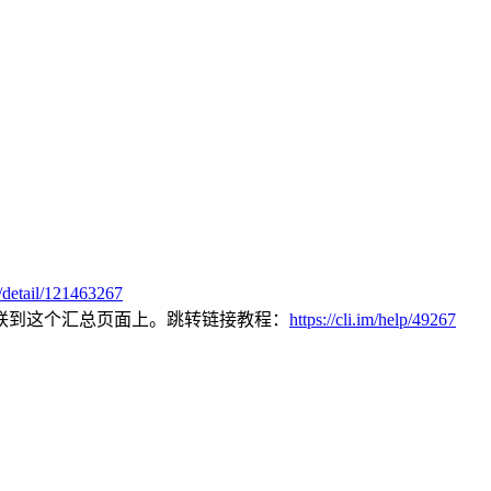
te/detail/121463267
联到这个汇总页面上。跳转链接教程：
https://cli.im/help/49267