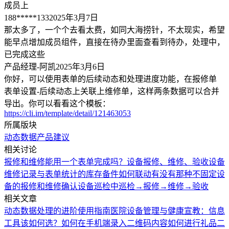
成员上
188*****133
2025年3月7日
那太多了，一个个去看太费，如同大海捞针，不太现实，希望
能早点增加成员组件，直接在待办里面查看到待办，处理中，
已完成这些
产品经理-阿凯
2025年3月6日
你好，可以使用表单的后续动态和处理进度功能，在报修单
表单设置-后续动态上关联上维修单，这样两条数据可以合并
导出。你可以看看这个模板：
https://cli.im/template/detail/121463053
所属版块
动态数据
产品建议
相关讨论
报修和维修能用一个表单完成吗？
设备报修、维修、验收
设备
维修记录与表单统计的库存备件如何联动
有没有那种不固定设
备的报修和维修确认
设备巡检中巡检→报修→维修→验收
相关文章
动态数据处理的进阶使用指南
医院设备管理与健康宣教：信息
工具该如何选？
如何在手机端录入二维码内容
如何进行礼品二