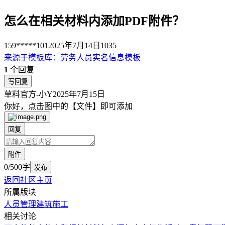
怎么在相关材料内添加PDF附件？
159*****101
2025年7月14日
1035
来源于
模板库
：
劳务人员实名信息模板
1
个回复
写回复
草料官方-小Y
2025年7月15日
你好，点击图中的【文件】即可添加
回复
附件
0/500字
发布
返回社区主页
所属版块
人员管理
建筑施工
相关讨论