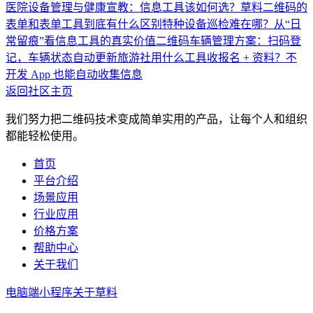
医院设备管理与健康宣教：信息工具该如何选？
草料二维码的
表单和表单工具到底有什么区别
特种设备巡检难在哪？从“日
常留痕”看信息工具的真实价值
二维码车辆管理方案：扫码登
记，车辆状态自动更新
旅游社用什么工具收报名 + 资料？不
开发 App 也能自动收集信息
返回社区主页
我们努力把二维码技术变成简单实用的产品，让每个人和组织
都能轻松使用。
首页
平台介绍
场景应用
行业应用
价格方案
帮助中心
关于我们
电脑端
小程序
关于草料