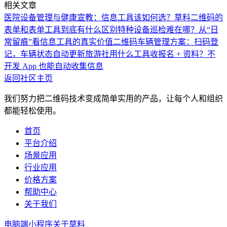
相关文章
医院设备管理与健康宣教：信息工具该如何选？
草料二维码的
表单和表单工具到底有什么区别
特种设备巡检难在哪？从“日
常留痕”看信息工具的真实价值
二维码车辆管理方案：扫码登
记，车辆状态自动更新
旅游社用什么工具收报名 + 资料？不
开发 App 也能自动收集信息
返回社区主页
我们努力把二维码技术变成简单实用的产品，让每个人和组织
都能轻松使用。
首页
平台介绍
场景应用
行业应用
价格方案
帮助中心
关于我们
电脑端
小程序
关于草料