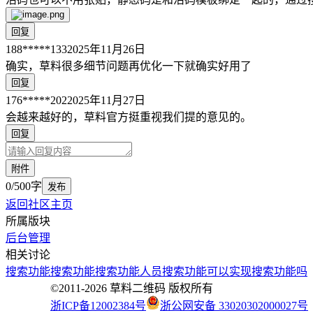
回复
188*****133
2025年11月26日
确实，草料很多细节问题再优化一下就确实好用了
回复
176*****202
2025年11月27日
会越来越好的，草料官方挺重视我们提的意见的。
回复
附件
0/500字
发布
返回社区主页
所属版块
后台管理
相关讨论
搜索功能
搜索功能
搜索功能
人员搜索功能
可以实现搜索功能吗
©2011-
2026
草料二维码 版权所有
浙ICP备12002384号
浙公网安备 33020302000027号