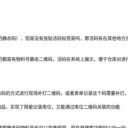
的静态码），但是没有张贴活码标签是吗，那活码有在其他地方
的都是有物料号静态二维码，活码在系统上展示，便于仓库对进
静态码的方式进行现场补打二维码，或者表单记录这个码需要补打
物品，实现了既能记录库位，又能通过库位二维码关联的功能
搜索静态码物料号也可以完美使用。现在是搜索功能缺少扫一扫