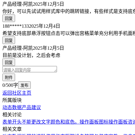
产品经理-阿凯
2025年12月5日
你好，可以先试试用样式库中的跳转链接，有些样式是支持底
回复
188*****133
2025年12月4日
希望支持底部悬浮按钮点击可以弹出宫格菜单充分利用手机面积
回复
产品经理-阿凯
2025年12月5日
目前是没计划，之后会考虑
回复
附件
0/500字
发布
返回社区主页
所属版块
动态数据
产品建议
相关讨论
表单开头不能更改文字颜色和底色。
操作面板图标
操作面板咨
相关文章