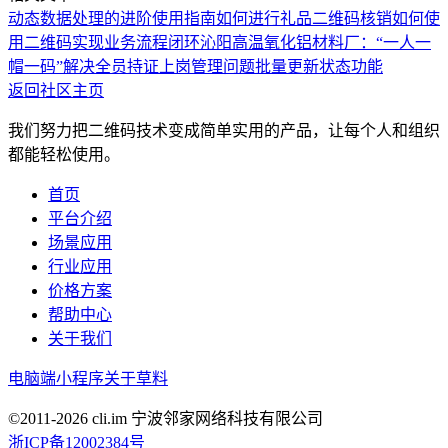
动态数据处理的进阶使用指南
如何进行礼品二维码核销
如何使
用二维码实现业务流程闭环
沁阳高温氧化铝材料厂：“一人一
帽一码”解决全员持证上岗管理问题
批量更新状态功能
返回社区主页
我们努力把二维码技术变成简单实用的产品，让每个人和组织
都能轻松使用。
首页
平台介绍
场景应用
行业应用
价格方案
帮助中心
关于我们
电脑端
小程序
关于草料
©2011-
2026
cli.im 宁波邻家网络科技有限公司
浙ICP备12002384号