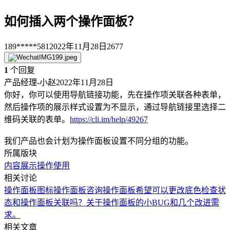
如何插入两个操作面板？
189*****581
2022年11月28日
2677
1
个回复
产品经理-小赵
2022年11月28日
你好，你可以使用导航链接功能，先在操作项关联各种表单，
然后操作项的展示样式设置为不显示，通过导航链接里选择二
维码关联的表单。
https://cli.im/help/49267
我们产品也会计划为操作面板设置不同分组的功能。
所属版块
内容展示
操作使用
相关讨论
操作面板图标
操作面板咨询
操作面板希望可以更改底色
检查状
态和操作面板关联吗？
关于操作面板的小BUG和几个改进需
求。
相关文章