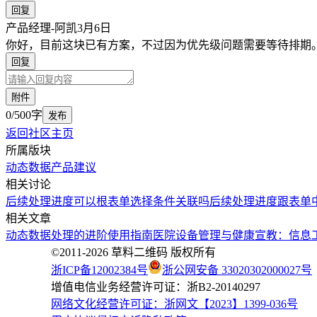
回复
产品经理-阿凯
3月6日
你好，目前这块已有方案，不过因为优先级问题需要等待排期
回复
附件
0/500字
发布
返回社区主页
所属版块
动态数据
产品建议
相关讨论
后续处理进度可以根表单选择条件关联吗
后续处理进度跟表单
相关文章
动态数据处理的进阶使用指南
医院设备管理与健康宣教：信息
©2011-
2026
草料二维码 版权所有
浙ICP备12002384号
浙公网安备 33020302000027号
增值电信业务经营许可证：浙B2-20140297
网络文化经营许可证：浙网文【2023】1399-036号