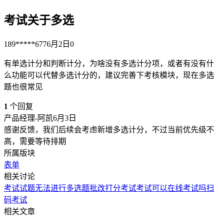
考试关于多选
189*****677
6月2日
0
有单选计分和判断计分，为啥没有多选计分项，或者有没有什
么功能可以代替多选计分的，建议完善下考核模块，现在多选
题也很常见
1
个回复
产品经理-阿凯
6月3日
感谢反馈，我们后续会考虑新增多选计分，不过当前优先级不
高，需要等待排期
所属版块
表单
相关讨论
考试试题无法进行多选题批改打分
考试
考试
可以在线考试吗
扫
码考试
相关文章