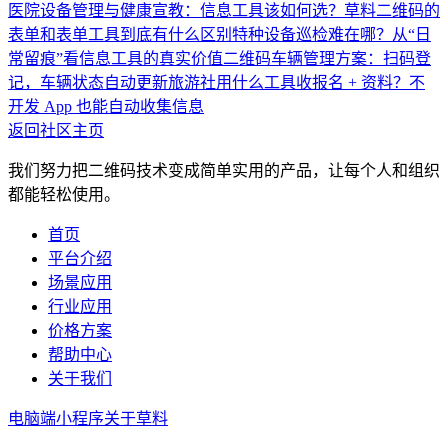
医院设备管理与健康宣教：信息工具该如何选？
草料二维码的
表单和表单工具到底有什么区别
特种设备巡检难在哪？从“日
常留痕”看信息工具的真实价值
二维码车辆管理方案：扫码登
记，车辆状态自动更新
旅游社用什么工具收报名 + 资料？不
开发 App 也能自动收集信息
返回社区主页
我们努力把二维码技术变成简单实用的产品，让每个人和组织
都能轻松使用。
首页
平台介绍
场景应用
行业应用
价格方案
帮助中心
关于我们
电脑端
小程序
关于草料