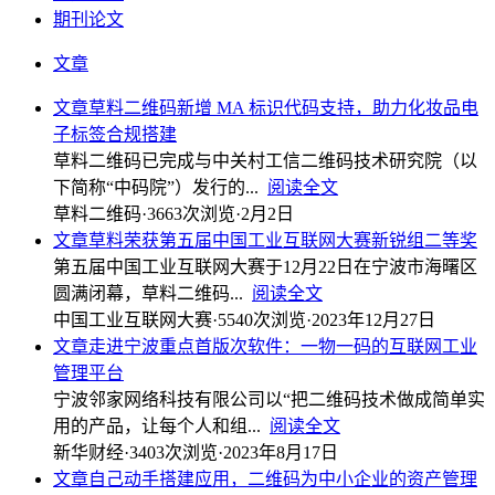
期刊论文
文章
文章
草料二维码新增 MA 标识代码支持，助力化妆品电
子标签合规搭建
草料二维码已完成与中关村工信二维码技术研究院（以
下简称“中码院”）发行的...
阅读全文
草料二维码
·
3663次浏览
·
2月2日
文章
草料荣获第五届中国工业互联网大赛新锐组二等奖
第五届中国工业互联网大赛于12月22日在宁波市海曙区
圆满闭幕，草料二维码...
阅读全文
中国工业互联网大赛
·
5540次浏览
·
2023年12月27日
文章
走进宁波重点首版次软件：一物一码的互联网工业
管理平台
宁波邻家网络科技有限公司以“把二维码技术做成简单实
用的产品，让每个人和组...
阅读全文
新华财经
·
3403次浏览
·
2023年8月17日
文章
自己动手搭建应用，二维码为中小企业的资产管理