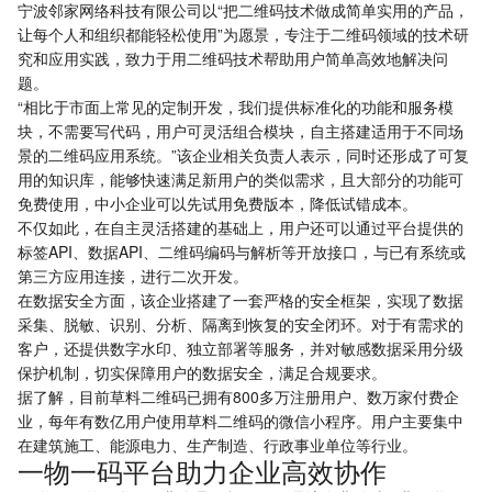
宁波邻家网络科技有限公司以“把二维码技术做成简单实用的产品，
让每个人和组织都能轻松使用”为愿景，专注于二维码领域的技术研
微信小程序体验感更佳，使用全部功能请前往电脑端
前
究和应用实践，致力于用二维码技术帮助用户简单高效地解决问
题。
“相比于市面上常见的定制开发，我们提供标准化的功能和服务模
块，不需要写代码，用户可灵活组合模块，自主搭建适用于不同场
景的二维码应用系统。”该企业相关负责人表示，同时还形成了可复
用的知识库，能够快速满足新用户的类似需求，且大部分的功能可
免费使用，中小企业可以先试用免费版本，降低试错成本。
不仅如此，在自主灵活搭建的基础上，用户还可以通过平台提供的
标签API、数据API、二维码编码与解析等开放接口，与已有系统或
第三方应用连接，进行二次开发。
在数据安全方面，该企业搭建了一套严格的安全框架，实现了数据
采集、脱敏、识别、分析、隔离到恢复的安全闭环。对于有需求的
客户，还提供数字水印、独立部署等服务，并对敏感数据采用分级
保护机制，切实保障用户的数据安全，满足合规要求。
据了解，目前草料二维码已拥有800多万注册用户、数万家付费企
业，每年有数亿用户使用草料二维码的微信小程序。用户主要集中
在建筑施工、能源电力、生产制造、行政事业单位等行业。
一物一码平台助力企业高效协作