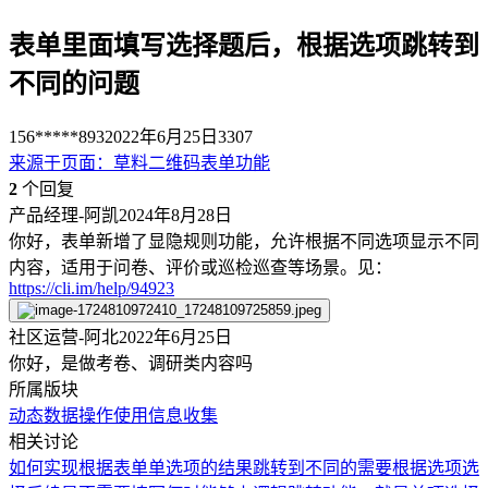
表单里面填写选择题后，根据选项跳转到
不同的问题
156*****893
2022年6月25日
3307
来源于
页面
：
草料二维码表单功能
2
个回复
产品经理-阿凯
2024年8月28日
你好，表单新增了显隐规则功能，允许根据不同选项显示不同
内容，适用于问卷、评价或巡检巡查等场景。见：
https://cli.im/help/94923
社区运营-阿北
2022年6月25日
你好，是做考卷、调研类内容吗
所属版块
动态数据
操作使用
信息收集
相关讨论
如何实现根据表单单选项的结果跳转到不同的
需要根据选项选