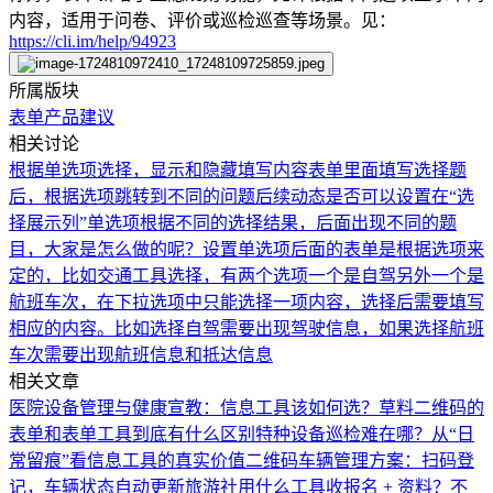
内容，适用于问卷、评价或巡检巡查等场景。见：
https://cli.im/help/94923
所属版块
表单
产品建议
相关讨论
根据单选项选择，显示和隐藏填写内容
表单里面填写选择题
后，根据选项跳转到不同的问题
后续动态是否可以设置在“选
择展示列”
单选项根据不同的选择结果，后面出现不同的题
目，大家是怎么做的呢？
设置单选项后面的表单是根据选项来
定的，比如交通工具选择，有两个选项一个是自驾另外一个是
航班车次，在下拉选项中只能选择一项内容，选择后需要填写
相应的内容。比如选择自驾需要出现驾驶信息，如果选择航班
车次需要出现航班信息和抵达信息
相关文章
医院设备管理与健康宣教：信息工具该如何选？
草料二维码的
表单和表单工具到底有什么区别
特种设备巡检难在哪？从“日
常留痕”看信息工具的真实价值
二维码车辆管理方案：扫码登
记，车辆状态自动更新
旅游社用什么工具收报名 + 资料？不