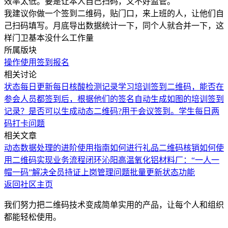
效率太低。要是让本人自己扫码，又不好监管。
我建议你做一个签到二维码，贴门口，来上班的人，让他们自
己扫码填写。月底导出数据统计一下，同个人就合并一下，这
样门卫基本没什么工作量
所属版块
操作使用
签到报名
相关讨论
状态每日更新
每日核酸检测记录
学习培训签到二维码，能否在
参会人员都签到后，根据他们的签名自动生成如图的培训签到
记录？
是否可以生成动态二维码?用于会议签到。
学生每日两
码打卡问题
相关文章
动态数据处理的进阶使用指南
如何进行礼品二维码核销
如何使
用二维码实现业务流程闭环
沁阳高温氧化铝材料厂：“一人一
帽一码”解决全员持证上岗管理问题
批量更新状态功能
返回社区主页
我们努力把二维码技术变成简单实用的产品，让每个人和组织
都能轻松使用。