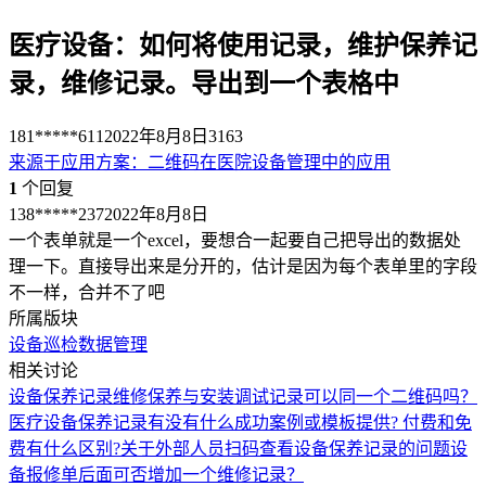
医疗设备：如何将使用记录，维护保养记
录，维修记录。导出到一个表格中
181*****611
2022年8月8日
3163
来源于
应用方案
：
二维码在医院设备管理中的应用
1
个回复
138*****237
2022年8月8日
一个表单就是一个excel，要想合一起要自己把导出的数据处
理一下。直接导出来是分开的，估计是因为每个表单里的字段
不一样，合并不了吧
所属版块
设备巡检
数据管理
相关讨论
设备保养记录
维修保养与安装调试记录可以同一个二维码吗？
医疗设备保养记录有没有什么成功案例或模板提供? 付费和免
费有什么区别?
关于外部人员扫码查看设备保养记录的问题
设
备报修单后面可否增加一个维修记录？