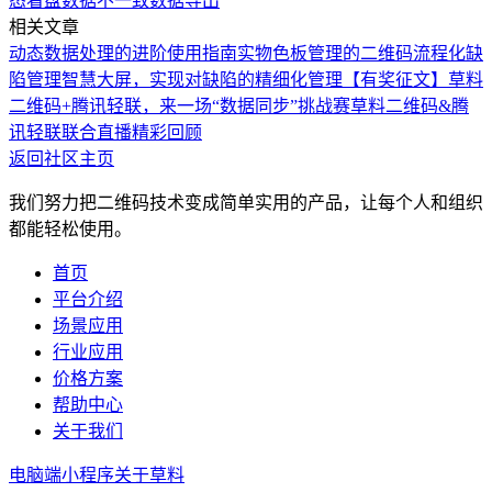
态看盘数据不一致
数据导出
相关文章
动态数据处理的进阶使用指南
实物色板管理的二维码流程化
缺
陷管理智慧大屏，实现对缺陷的精细化管理
【有奖征文】草料
二维码+腾讯轻联，来一场“数据同步”挑战赛
草料二维码&腾
讯轻联联合直播精彩回顾
返回社区主页
我们努力把二维码技术变成简单实用的产品，让每个人和组织
都能轻松使用。
首页
平台介绍
场景应用
行业应用
价格方案
帮助中心
关于我们
电脑端
小程序
关于草料