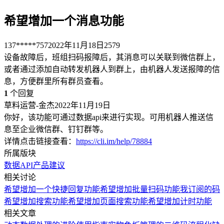
希望增加一个消息功能
137*****757
2022年11月18日
2579
设备故障后，班组扫码报障后，其消息可以关联到微信群上，
或者通过添加自动转发机器人到群上，由机器人发送报障的信
息，方便群里所有群员查看。
1
个回复
草料运营-金杰
2022年11月19日
你好，该功能可通过数据api来进行实现。可用机器人推送信
息至企业微信群、钉钉群等。
详情点击链接查看：
https://cli.im/help/78884
所属版块
数据API
产品建议
相关讨论
希望增加一个快捷回复功能
希望增加批量扫码功能
我订阅的码
希望增加搜索功能
希望增加页面搜索功能
希望增加计时功能
相关文章