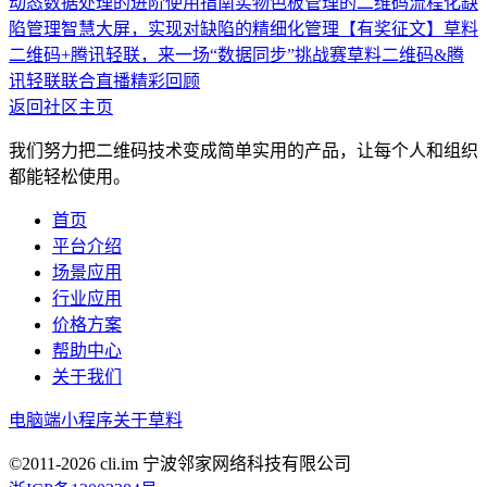
动态数据处理的进阶使用指南
实物色板管理的二维码流程化
缺
陷管理智慧大屏，实现对缺陷的精细化管理
【有奖征文】草料
二维码+腾讯轻联，来一场“数据同步”挑战赛
草料二维码&腾
讯轻联联合直播精彩回顾
返回社区主页
我们努力把二维码技术变成简单实用的产品，让每个人和组织
都能轻松使用。
首页
平台介绍
场景应用
行业应用
价格方案
帮助中心
关于我们
电脑端
小程序
关于草料
©2011-
2026
cli.im 宁波邻家网络科技有限公司