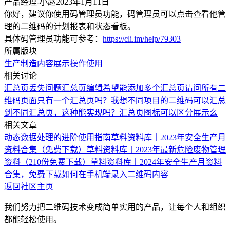
产品经理-小赵
2023年1月11日
你好，建议你使用码管理员功能，码管理员可以点击查看他管
理的二维码的计划报表和状态看板。
具体码管理员功能可参考：
https://cli.im/help/79303
所属版块
生产制造
内容展示
操作使用
相关讨论
汇总页丢失问题
汇总页编辑
希望能添加多个汇总页
请问所有二
维码页面只有一个汇总页吗？我想不同项目的二维码可以汇总
到不同汇总页，这种能实现吗？
汇总页图标可以区分展示么
相关文章
动态数据处理的进阶使用指南
草料资料库丨2023年安全生产月
资料合集（免费下载）
草料资料库丨2023年最新危险废物管理
资料（210份免费下载）
草料资料库丨2024年安全生产月资料
合集，免费下载
如何在手机端录入二维码内容
返回社区主页
我们努力把二维码技术变成简单实用的产品，让每个人和组织
都能轻松使用。