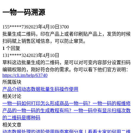
一物一码溯源
155*****739
2023年4月10日
3700
批量生成二维码，印在产品上或者印刷贴产品上，发货的时候
扫码赋上销售区域信息，可以防止窜货。
1
个回复
131*****324
2023年4月10日
草料这边批量生成的二维码，是可以对可变内容部分设置扫码
编辑权限的，刚好符合你的需求。你可以看下他们官方说明：
https://cli.im/help/63740
所属版块
产品介绍
动态数据
批量生码
操作使用
相关讨论
一物一码如何打印
怎么形成商品一物一码？
一物一码的报维修
产品的一物一码的生成教程有吗？
一物一码中有显示扫描次数
的二维码是哪种码
相关文章
动态数据处理的进阶使用指南
案例分享丨看看大家如何用二维