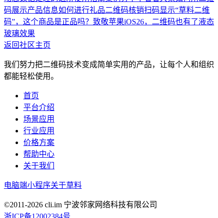
码展示产品信息
如何进行礼品二维码核销
扫码显示“草料二维
码”，这个商品是正品吗？
致敬苹果iOS26，二维码也有了液态
玻璃效果
返回社区主页
我们努力把二维码技术变成简单实用的产品，让每个人和组织
都能轻松使用。
首页
平台介绍
场景应用
行业应用
价格方案
帮助中心
关于我们
电脑端
小程序
关于草料
©2011-
2026
cli.im 宁波邻家网络科技有限公司
浙ICP备12002384号