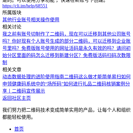
是的。可以使用分享功能 ，快速在新账号下创建。
https://cli.im/help/68551
所属版块
其他行业
账号相关
操作使用
相关讨论
我之前有账号切制作了二维码，现在可以迁移到其他公司账号
吗？
你好现有个人账号生成的部分二维码，可以迁移到企业账
号里吗？
免费版账号使用的网址活码是永久有效的吗？
请问初
始分区里面的码怎么迁移到新建分区？
免费版活码扫码次数限
制
相关文章
动态数据处理的进阶使用指南
二维码这么做才能简单易扫
如何
申领健康码系统中的“场所码”
如何进行礼品二维码核销
案例分
享丨二维码宣传展示
返回社区主页
我们努力把二维码技术变成简单实用的产品，让每个人和组织
都能轻松使用。
首页