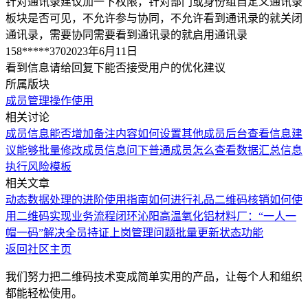
针对通讯录建议加一下权限，针对部门或身份组自定义通讯录
板块是否可见，不允许参与协同，不允许看到通讯录的就关闭
通讯录，需要协同需要看到通讯录的就启用通讯录
158*****370
2023年6月11日
看到信息请给回复下能否接受用户的优化建议
所属版块
成员管理
操作使用
相关讨论
成员信息能否增加备注内容
如何设置其他成员后台查看信息
建
议能够批量修改成员信息
问下普通成员怎么查看数据汇总信息
执行风险模板
相关文章
动态数据处理的进阶使用指南
如何进行礼品二维码核销
如何使
用二维码实现业务流程闭环
沁阳高温氧化铝材料厂：“一人一
帽一码”解决全员持证上岗管理问题
批量更新状态功能
返回社区主页
我们努力把二维码技术变成简单实用的产品，让每个人和组织
都能轻松使用。