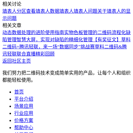
相关讨论
填表人
分区查看填表人数据
填表人
填表人问题
关于填表人的显
示问题
相关文章
动态数据处理的进阶使用指南
实物色板管理的二维码流程化
缺
陷管理智慧大屏，实现对缺陷的精细化管理
【有奖征文】草料
二维码+腾讯轻联，来一场“数据同步”挑战赛
草料二维码&腾
讯轻联联合直播精彩回顾
返回社区主页
我们努力把二维码技术变成简单实用的产品，让每个人和组织
都能轻松使用。
首页
平台介绍
场景应用
行业应用
价格方案
帮助中心