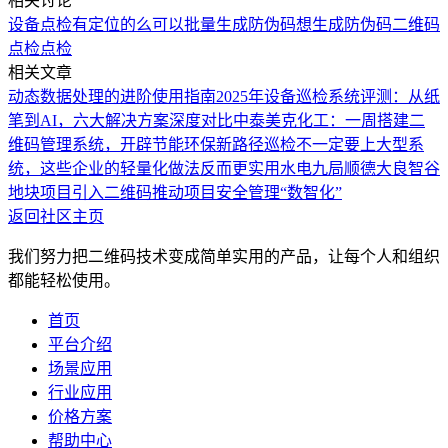
相关讨论
设备点检有定位的么
可以批量生成防伪码
想生成防伪码
二维码
点检
点检
相关文章
动态数据处理的进阶使用指南
2025年设备巡检系统评测：从纸
笔到AI，六大解决方案深度对比
中泰美克化工：一周搭建二
维码管理系统，开辟节能环保新路径
巡检不一定要上大型系
统，这些企业的轻量化做法反而更实用
水电九局顺德大良智谷
地块项目引入二维码推动项目安全管理“数智化”
返回社区主页
我们努力把二维码技术变成简单实用的产品，让每个人和组织
都能轻松使用。
首页
平台介绍
场景应用
行业应用
价格方案
帮助中心