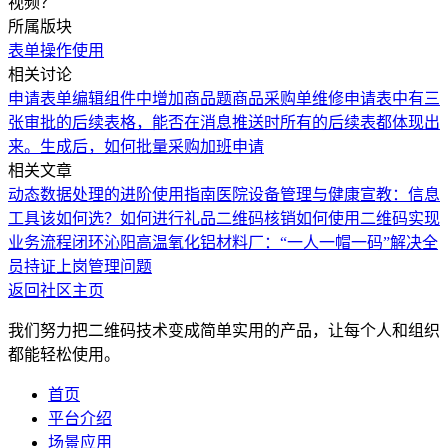
视频？
所属版块
表单
操作使用
相关讨论
申请表单编辑组件中增加商品题
商品采购单
维修申请表中有三
张审批的后续表格，能否在消息推送时所有的后续表都体现出
来。
生成后，如何批量采购
加班申请
相关文章
动态数据处理的进阶使用指南
医院设备管理与健康宣教：信息
工具该如何选？
如何进行礼品二维码核销
如何使用二维码实现
业务流程闭环
沁阳高温氧化铝材料厂：“一人一帽一码”解决全
员持证上岗管理问题
返回社区主页
我们努力把二维码技术变成简单实用的产品，让每个人和组织
都能轻松使用。
首页
平台介绍
场景应用