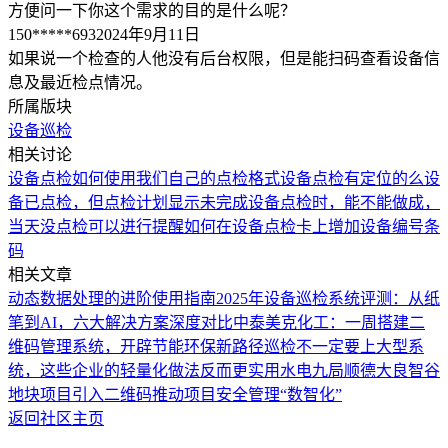
方便问一下你这个需求的目的是什么呢？
150*****693
2024年9月11日
如果说一个检查的人他没有后台权限，但是能扫码查看设备信
息及最近检点情况。
所属版块
设备巡检
相关讨论
设备点检如何使用我们自己的点检格式
设备点检有定位的么
设
备已点检，但点检计划显示未完成
设备点检时，能不能做成，
当天没点检可以进行提醒
如何在设备点检卡上增加设备编号条
码
相关文章
动态数据处理的进阶使用指南
2025年设备巡检系统评测：从纸
笔到AI，六大解决方案深度对比
中泰美克化工：一周搭建二
维码管理系统，开辟节能环保新路径
巡检不一定要上大型系
统，这些企业的轻量化做法反而更实用
水电九局顺德大良智谷
地块项目引入二维码推动项目安全管理“数智化”
返回社区主页