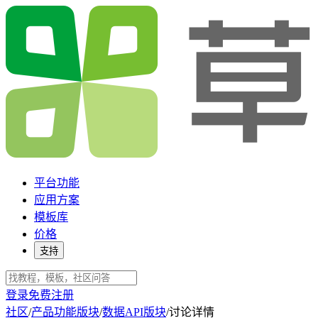
平台功能
应用方案
模板库
价格
支持
登录
免费注册
社区
/
产品功能版块
/
数据API版块
/
讨论详情