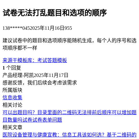
试卷无法打乱题目和选项的顺序
138*****045
2025年11月16日
955
建议试卷中的题目和选项顺序能随机生成，每个人的序号和选
项顺序都不一样
来源于
模板库
：
考试答题模板
1
个回复
产品经理-阿凯
2025年11月17日
感谢反馈，我们后续会考虑该需求
所属版块
信息收集
相关讨论
可以出题目吗？
目录里面的二维码无法排前后顺序
可以增加题
目数量吗
试卷
试卷表单问题
相关文章
医院设备管理与健康宣教：信息工具该如何选？
基于二维码的