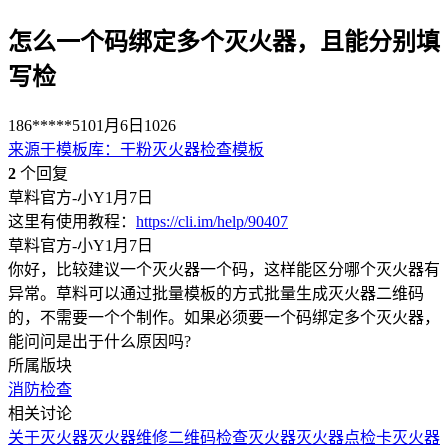
怎么一个码绑定多个灭火器，且能分别填
写检
186*****510
1月6日
1026
来源于
模板库
：
干粉灭火器检查模板
2
个回复
草料官方-小Y
1月7日
这里有使用教程：
https://cli.im/help/90407
草料官方-小Y
1月7日
你好，比较建议一个灭火器一个码，这样能区分哪个灭火器有
异常。草料可以通过批量模板的方式批量生成灭火器二维码
的，不需要一个个制作。如果必须要一个码绑定多个灭火器，
能问问是出于什么原因吗?
所属版块
消防检查
相关讨论
关于灭火器
灭火器维修二维码
检查灭火器
灭火器点检卡
灭火器