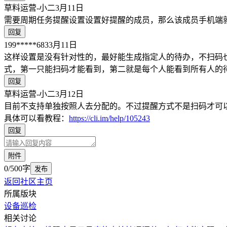
草料运营-小二
3月11日
需要周期任务提醒设置设置好提醒的成员，那么该成员手机端就
回复
199*****683
3月11日
这样设置是没有针对性的，最好能生成指定人的待办，不扫码
式，第一只能扫码才能看到，第二就是每个人能看到所有人的
回复
草料运营-小二
3月12日
目前不支持单独按照人去分配的。不过提醒方式不是扫码才可
具体可以看教程：
https://cli.im/help/105243
回复
附件
0/500字
发布
返回社区主页
所属版块
设备巡检
相关讨论