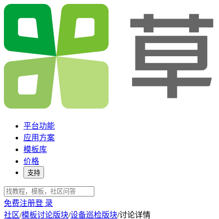
平台功能
应用方案
模板库
价格
支持
免费注册
登 录
社区
/
模板讨论版块
/
设备巡检版块
/
讨论详情