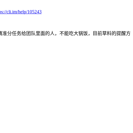
ps://cli.im/help/105243
精准分任务给团队里面的人，不能吃大锅饭，目前草料的提醒方