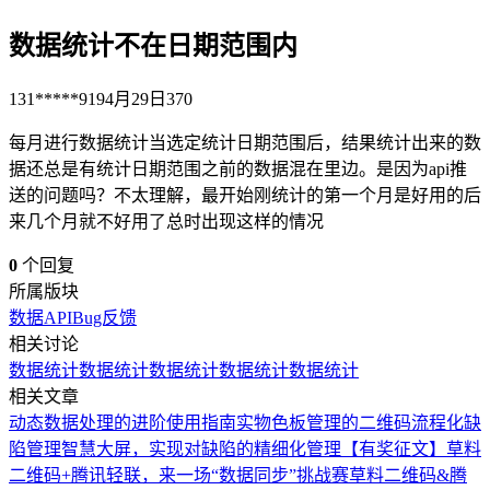
数据统计不在日期范围内
131*****919
4月29日
370
每月进行数据统计当选定统计日期范围后，结果统计出来的数
据还总是有统计日期范围之前的数据混在里边。是因为api推
送的问题吗？不太理解，最开始刚统计的第一个月是好用的后
来几个月就不好用了总时出现这样的情况
0
个回复
所属版块
数据API
Bug反馈
相关讨论
数据统计
数据统计
数据统计
数据统计
数据统计
相关文章
动态数据处理的进阶使用指南
实物色板管理的二维码流程化
缺
陷管理智慧大屏，实现对缺陷的精细化管理
【有奖征文】草料
二维码+腾讯轻联，来一场“数据同步”挑战赛
草料二维码&腾